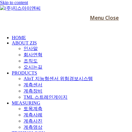
Skip to content
Menu
Close
HOME
ABOUT ZIS
인사말
회사연혁
조직도
오시는길
PRODUCTS
AIoT 지능형센서 위험경보시스템
계측센서
계측장비
TML 스트레인게이지
MEASURING
토목계측
계측사례
계측사진
계측영상