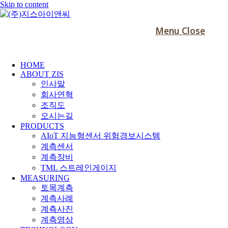
Skip to content
Menu
Close
HOME
ABOUT ZIS
인사말
회사연혁
조직도
오시는길
PRODUCTS
AIoT 지능형센서 위험경보시스템
계측센서
계측장비
TML 스트레인게이지
MEASURING
토목계측
계측사례
계측사진
계측영상