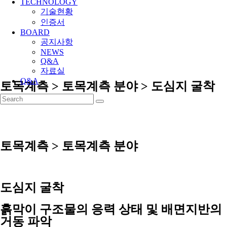
TECHNOLOGY
기술현황
인증서
BOARD
공지사항
NEWS
Q&A
자료실
Q&A
토목계측 > 토목계측 분야 > 도심지 굴착
토목계측 > 토목계측 분야
도심지 굴착
흙막이 구조물의 응력 상태 및 배면지반의
거동 파악