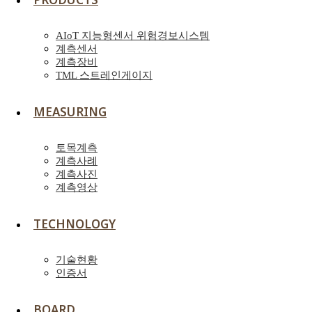
AIoT 지능형센서 위험경보시스템
계측센서
계측장비
TML 스트레인게이지
MEASURING
토목계측
계측사례
계측사진
계측영상
TECHNOLOGY
기술현황
인증서
BOARD