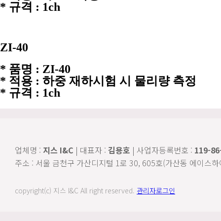
* 규격 : 1ch
ZI-40
* 품명 : ZI-40
* 적용 : 하중 재하시험 시 물리량 측정
* 규격 : 1ch
업체명 :
지스 I&C
| 대표자 :
김용호
| 사업자등록번호 :
119-86
주소 : 서울 금천구 가산디지털 1로 30, 605호(가산동 에이스하이엔드타워
copyright(c) 지스 I&C All right reserved.
관리자로그인