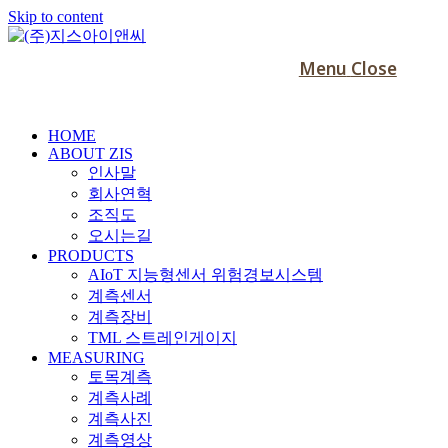
Skip to content
Menu
Close
HOME
ABOUT ZIS
인사말
회사연혁
조직도
오시는길
PRODUCTS
AIoT 지능형센서 위험경보시스템
계측센서
계측장비
TML 스트레인게이지
MEASURING
토목계측
계측사례
계측사진
계측영상