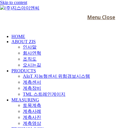
Skip to content
Menu
Close
HOME
ABOUT ZIS
인사말
회사연혁
조직도
오시는길
PRODUCTS
AIoT 지능형센서 위험경보시스템
계측센서
계측장비
TML 스트레인게이지
MEASURING
토목계측
계측사례
계측사진
계측영상