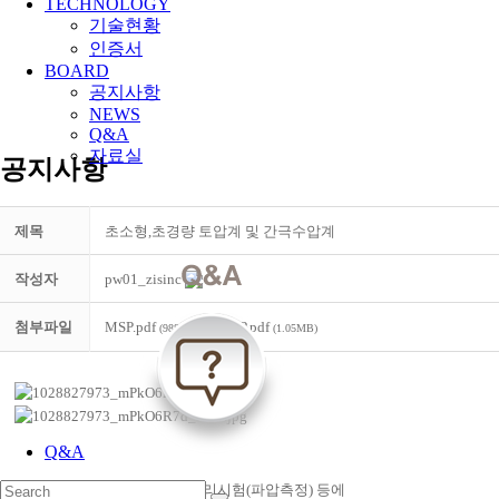
TECHNOLOGY
기술현황
인증서
BOARD
공지사항
NEWS
Q&A
자료실
공지사항
제목
초소형,초경량 토압계 및 간극수압계
작성자
pw01_zisinc
첨부파일
MSP.pdf
MPP.pdf
(988.7KB)
(1.05MB)
Q&A
액상화 시험·원심재하시험, 수리시험(파압측정) 등에