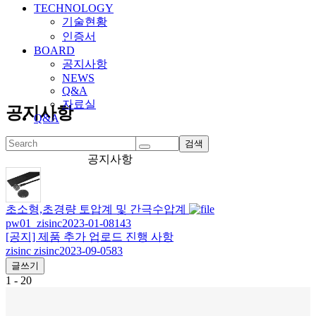
TECHNOLOGY
기술현황
인증서
BOARD
공지사항
NEWS
Q&A
자료실
공지사항
Q&A
검색
공지사항
초소형,초경량 토압계 및 간극수압계
pw01_zisinc
2023-01-08
143
[공지]
제품 추가 업로드 진행 사항
zisinc zisinc
2023-09-05
83
글쓰기
1 - 20