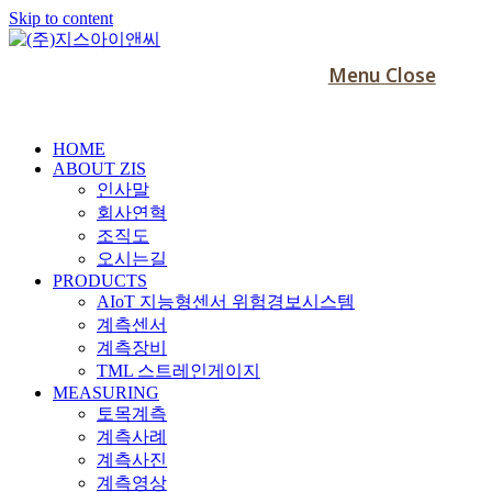
Skip to content
Menu
Close
HOME
ABOUT ZIS
인사말
회사연혁
조직도
오시는길
PRODUCTS
AIoT 지능형센서 위험경보시스템
계측센서
계측장비
TML 스트레인게이지
MEASURING
토목계측
계측사례
계측사진
계측영상