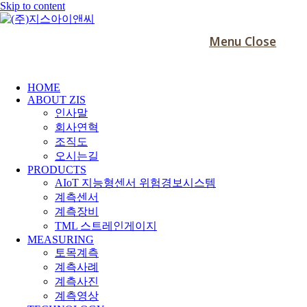
Skip to content
Menu
Close
HOME
ABOUT ZIS
인사말
회사연혁
조직도
오시는길
PRODUCTS
AIoT 지능형센서 위험경보시스템
계측센서
계측장비
TML 스트레인게이지
MEASURING
토목계측
계측사례
계측사진
계측영상