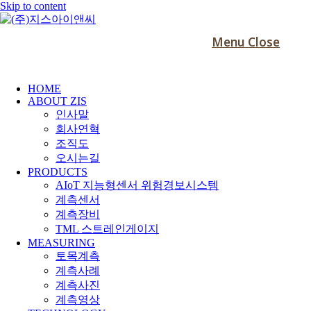
Skip to content
Menu
Close
HOME
ABOUT ZIS
인사말
회사연혁
조직도
오시는길
PRODUCTS
AIoT 지능형센서 위험경보시스템
계측센서
계측장비
TML 스트레인게이지
MEASURING
토목계측
계측사례
계측사진
계측영상