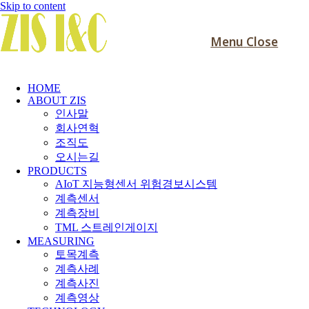
Skip to content
Menu
Close
HOME
ABOUT ZIS
인사말
회사연혁
조직도
오시는길
PRODUCTS
AIoT 지능형센서 위험경보시스템
계측센서
계측장비
TML 스트레인게이지
MEASURING
토목계측
계측사례
계측사진
계측영상