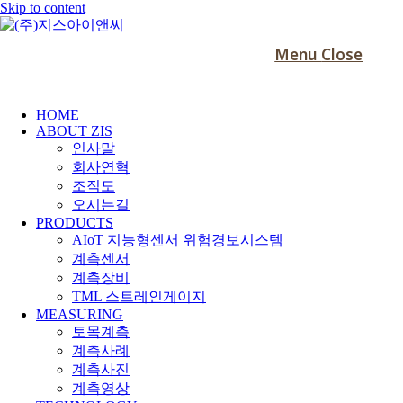
Skip to content
Menu
Close
HOME
ABOUT ZIS
인사말
회사연혁
조직도
오시는길
PRODUCTS
AIoT 지능형센서 위험경보시스템
계측센서
계측장비
TML 스트레인게이지
MEASURING
토목계측
계측사례
계측사진
계측영상