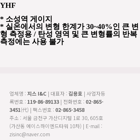
YHF
*
소성역 게이지
* 실온에서의 변형 한계가 30~40%인 큰 변
형 측정용 / 탄성 영역 및 큰 변형률의 반복
측정에는 사용 불가
업체명 :
지스 I&C
| 대표자 :
김용호
| 사업자등
록번호 :
119-86-89133
| 전화번호 :
02-865-
3451
(代) | 팩스번호 :
02-865-3458
주소 : 서울 금천구 가산디지털 1로 30, 605호
(가산동 에이스하이엔드타워 10차) | E-mail :
zisinc@naver.com