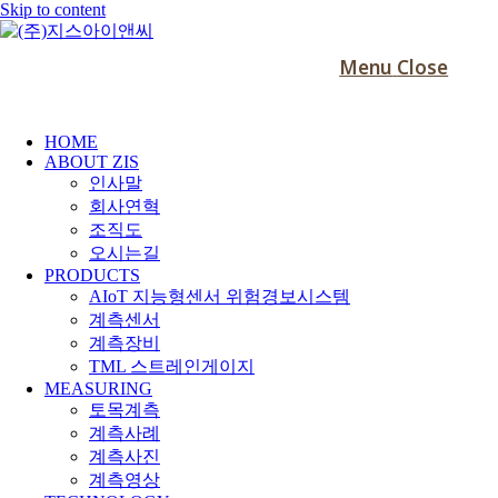
Skip to content
Menu
Close
HOME
ABOUT ZIS
인사말
회사연혁
조직도
오시는길
PRODUCTS
AIoT 지능형센서 위험경보시스템
계측센서
계측장비
TML 스트레인게이지
MEASURING
토목계측
계측사례
계측사진
계측영상