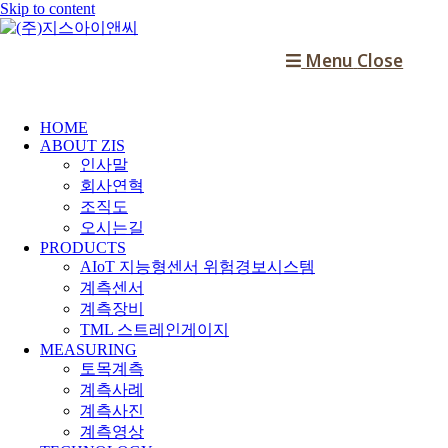
Skip to content
Menu
Close
HOME
ABOUT ZIS
인사말
회사연혁
조직도
오시는길
PRODUCTS
AIoT 지능형센서 위험경보시스템
계측센서
계측장비
TML 스트레인게이지
MEASURING
토목계측
계측사례
계측사진
계측영상