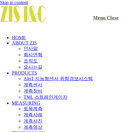
Skip to content
Menu
Close
HOME
ABOUT ZIS
인사말
회사연혁
조직도
오시는길
PRODUCTS
AIoT 지능형센서 위험경보시스템
계측센서
계측장비
TML 스트레인게이지
MEASURING
토목계측
계측사례
계측사진
계측영상